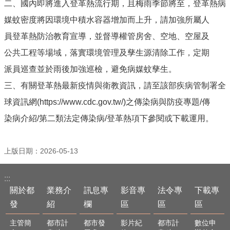
欄
二、國內即將進入登革熱流行期，且梅雨季節將至，登革熱病
媒蚊密度將因環境中積水容器增加而上升，請加強所屬人
影
音
員登革熱防治教育宣導，並督導權管房舍、空地、空屋及
專
公共工程等場域，落實環境管理及孳生源清除工作，定期
區
派員巡查並於雨後加強巡檢，避免病媒蚊孳生。
法
令
三、有關登革熱最新疫情與衛教資訊，請至該部疾病管制署全
專
球資訊網(https://www.cdc.gov.tw/)之傳染病與防疫專題/傳
區
染病介紹/第二類法定傳染病/登革熱項下參閱或下載運用。
下
載
專
上版日期：2026-05-13
區
相
:::
關
關於都
業務介
訊息專
影音專
法令專
下載專
連
發
紹
欄
區
區
區
結
主管簡
都市計
都市發
影片紀
都市計
數位申
住