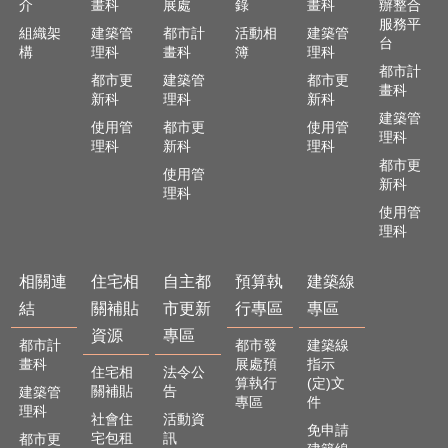
介
畫科
展處
錄
畫科
辦整合
宅
服務平
組織架
建築管
都市計
活動相
建築管
相
台
構
理科
畫科
簿
理科
關
都市計
補
都市更
建築管
都市更
畫科
新科
理科
新科
貼
建築管
資
使用管
都市更
使用管
理科
源
理科
新科
理科
都市更
使用管
建
新科
理科
築
使用管
線
理科
專
區
相關連
住宅相
自主都
預算執
建築線
結
關補貼
市更新
行專區
專區
回
首
資源
專區
都市計
都市發
建築線
頁
畫科
展處預
指示
住宅相
法令公
算執行
(定)文
網
關補貼
告
建築管
專區
件
站
理科
社會住
活動資
免申請
導
宅包租
訊
都市更