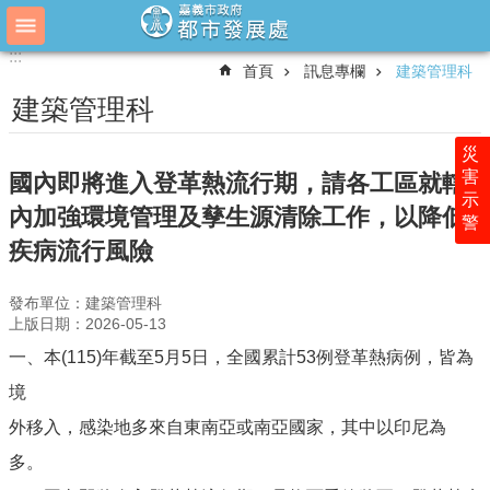
跳到主要內容區塊
:::
:::
進
首頁
訊息專欄
建築管理科
階
搜
建築管理科
尋
災
害
國內即將進入登革熱流行期，請各工區就轄
示
關
內加強環境管理及孳生源清除工作，以降低
警
於
疾病流行風險
都
發
發布單位：建築管理科
業
上版日期：2026-05-13
務
一、本(115)年截至5月5日，全國累計53例登革熱病例，皆為
介
紹
境
訊
外移入，感染地多來自東南亞或南亞國家，其中以印尼為
息
多。
專