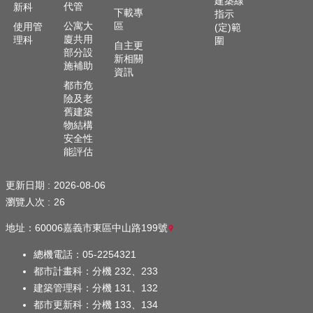
建築線
覽
代管
新科
下載專
指示
公寓大
區
使用管
(定)範
嘉
廈共用
理科
圍
義
自主更
部分設
新相關
市
施補助
資訊
政
都市危
府
險及老
舊建築
意
物結構
見
安全性
信
能評估
箱
更新日期
2026-08-06
資
瀏覽人次
26
訊
安
地址：60006嘉義市東區中山路199號
全
政
總機電話：05-2254321
策
都市計畫科：分機 232、233
建築管理科：分機 131、132
隱
都市更新科：分機 133、134
私