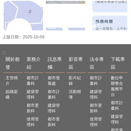
上版日期：2025-10-09
:::
關於都
業務介
訊息專
影音專
法令專
下載專
發
紹
欄
區
區
區
主管簡
都市計
都市發
影片紀
都市計
數位申
介
畫科
展處
錄
畫科
辦整合
服務平
組織架
建築管
都市計
活動相
建築管
台
構
理科
畫科
簿
理科
都市計
都市更
建築管
都市更
畫科
新科
理科
新科
建築管
使用管
都市更
使用管
理科
理科
新科
理科
都市更