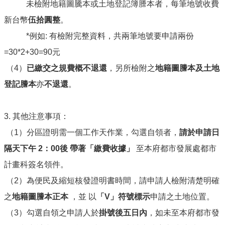
未檢附地籍圖騰本或土地登記簿謄本者，每筆地號收費
宅
相
新台幣
伍拾圓整
。
關
*例如: 有檢附完整資料，共兩筆地號要申請兩份
補
貼
=30*2+30=90元
資
（4）
已繳交之規費概不退還
，另所檢附之
地籍圖謄本及土地
源
登記謄本
亦
不退還
。
建
築
線
3. 其他注意事項：
專
（1）分區證明需一個工作天作業，勾選自領者，
請於申請日
區
隔天下午 2：00後 帶著「繳費收據」
至本府都市發展處都市
回
計畫科簽名領件。
首
頁
（2）為便民及縮短核發證明書時間，請申請人檢附清楚明確
網
之
地籍圖謄本正本
，並 以
「V」符號標示
申請之土地位置。
站
（3）勾選自領之申請人於
掛號後五日內
，如未至本府都市發
導