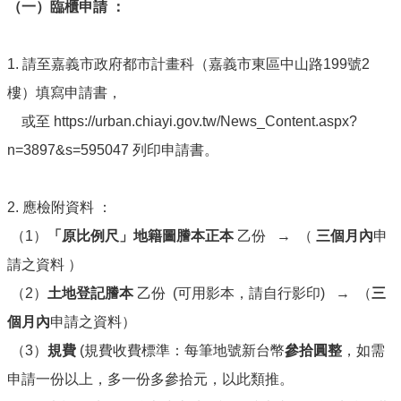
欄
（
一
）
臨櫃申請 ：
影
音
1. 請至嘉義市政府都市計畫科（嘉義市東區中山路199號2
專
樓）填寫申請書，
區
或至 https://urban.chiayi.gov.tw/News_Content.aspx?
法
令
n=3897&s=595047 列印申請書。
專
區
2. 應檢附資料 ：
下
（1）
「原比例尺」地籍圖謄本正本
乙份 → （
三個月內
申
載
專
請之資料 ）
區
（2）
土地登記謄本
乙份 (可用影本，請自行影印) → （
三
相
個月內
申請之資料）
關
連
（3）
規費
(規費收費標準：每筆地號新台幣
參拾圓整
，如需
結
申請一份以上，多一份多參拾元，以此類推。
住