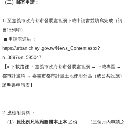
（
二
）
郵寄申請：
權
政
策
1. 至嘉義市政府都市發展處官網下載申請書並填寫完成（請
資
自行列印）
料
開
◼ 申請表連結 ：
放
https://urban.chiayi.gov.tw/News_Content.aspx?
宣
告
n=3897&s=595047
【※
下載路徑 ：嘉義市政府都市發展處官網 → 下載專區 →
都市計畫科 → 嘉義市都市計畫土地使用分區（或公共設施）
證明書申請表】
2. 應檢附資料 ：
（1）
原比例尺地籍圖謄本正本
乙份 → （三個月內申請之