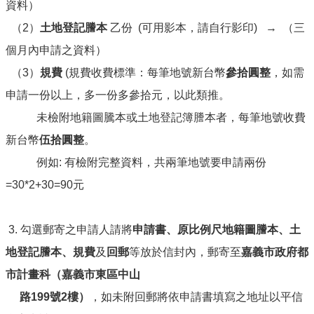
資料）
（2）
土地登記謄本
乙份 (可用影本，請自行影印) → （三
個月內申請之資料）
（3）
規費
(規費收費標準：每筆地號新台幣
參拾圓整
，如需
申請一份以上，多一份多參拾元，以此類推。
未檢附地籍圖騰本或土地登記簿謄本者，每筆地號收費
新台幣
伍拾圓整
。
例如: 有檢附完整資料，共兩筆地號要申請兩份
=30*2+30=90元
3. 勾選郵寄之申請人請將
申請書、原比例尺地籍圖謄本、土
地登記謄本、規費
及
回郵
等放於信封內，郵寄至
嘉義市政府都
市計畫科（嘉義市東區中山
路199號2樓）
，如未附回郵將依申請書填寫之地址以平信