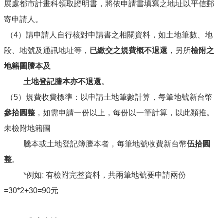
覽
展處都市計畫科領取證明書，將依申請書填寫之地址以平信郵
寄申請人。
嘉
義
（4）請申請人自行核對申請書之相關資料，如土地筆數、地
市
段、地號及通訊地址等，
已繳交之規費概不退還
，另所
檢附之
政
府
地籍圖謄本及
意
土地登記謄本亦不退還
。
見
（5）規費收費標準：以申請土地筆數計算，每筆地號新台幣
信
箱
參拾圓整
，如需申請一份以上，每份以一筆計算，以此類推。
未檢附地籍圖
資
訊
騰本或土地登記簿謄本者，每筆地號收費新台幣
伍拾圓
安
整
。
全
政
*例如: 有檢附完整資料，共兩筆地號要申請兩份
策
=30*2+30=90元
隱
私