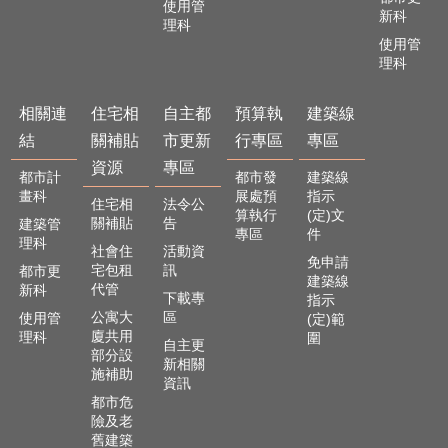
使用管
新科
理科
使用管
理科
相關連
住宅相
自主都
預算執
建築線
結
關補貼
市更新
行專區
專區
資源
專區
都市計
都市發
建築線
畫科
展處預
指示
住宅相
法令公
算執行
(定)文
關補貼
告
建築管
專區
件
理科
社會住
活動資
免申請
宅包租
訊
都市更
建築線
代管
新科
下載專
指示
公寓大
區
使用管
(定)範
廈共用
理科
圍
自主更
部分設
新相關
施補助
資訊
都市危
險及老
舊建築