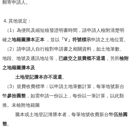
郵寄申請人。
4. 其他規定：
（1）為便民及縮短核發證明書時間，請申請人檢附清楚明
確之
地籍圖謄本正本
，並以
「V」符號標示
申請之土地位置。
（2）請申請人自行核對申請書之相關資料，如土地筆數、
地段、地號及通訊地址等，
已繳交之規費概不退還
，另所
檢附
之地籍圖謄本及
土地登記謄本亦不退還
。
（3）規費收費標準：以申請土地筆數計算，每筆地號新台
幣
參拾圓整
，如需申請一份以上，每份以一筆計算，以此類
推。未檢附地籍圖
騰本或土地登記簿謄本者，每筆地號收費新台幣
伍拾圓
整
。