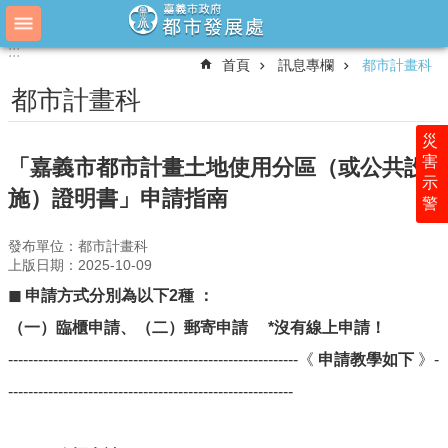
跳到主要內容區塊
:::
:::
進
首頁
訊息專欄
都市計畫科
階
搜
都市計畫科
尋
災
害
「嘉義市都市計畫土地使用分區（或公共設
示
關
施）證明書」申請指南
警
於
都
發布單位：都市計畫科
發
上版日期：2025-10-09
業
◼ 申請方式分別為以下2種 ：
務
（
一
）
臨櫃申請、
（
二
）
郵寄申請 *沒有線上申請！
介
紹
----------------------------------------------------------《
申請教學如下
》-
訊
---------------------------------------------------------
息
專