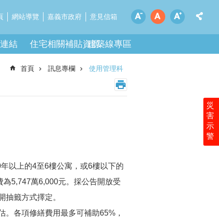
頁
網站導覽
嘉義市政府
意見信箱
連結
住宅相關補貼資源
建築線專區
首頁
訊息專欄
使用管理科
災
害
示
警
年以上的4至6樓公寓，或6樓以下的
5,747萬6,000元。採公告開放受
開抽籤方式擇定。
。各項修繕費用最多可補助65%，