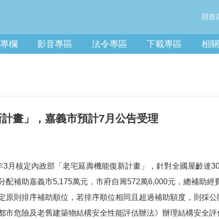
回首
息專欄
影音專區
法令專區
下載專區
相關
計畫」，嘉義市預計7月公告受理
3月核定內政部「老宅延壽機能復新計畫」，針對全國屋齡達30
助嘉義市5,175萬元，市府自籌572萬6,000元，總補助經費為
定原則排序補助順位，若排序順位相同且超過補助額度，則採公
市危險及老舊建築物結構安全性能評估辦法》辦理結構安全評估